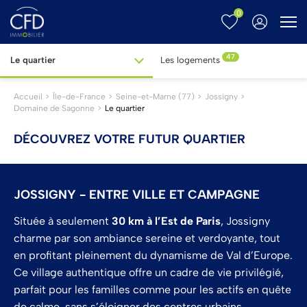
0
Menu
47
Le quartier
Les logements
Accueil
Île-de-France
Seine-et-Marne (77)
Jossigny
Domaine de Sagonne
Le quartier
DÉCOUVREZ VOTRE FUTUR QUARTIER
JOSSIGNY - ENTRE VILLE ET CAMPAGNE
Située à seulement
30 km à l’Est de Paris
, Jossigny
charme par son ambiance sereine et verdoyante, tout
en profitant pleinement du dynamisme de Val d’Europe.
Ce village authentique offre un cadre de vie privilégié,
parfait pour les familles comme pour les actifs en quête
de calme, sans s’éloigner des centres urbains.