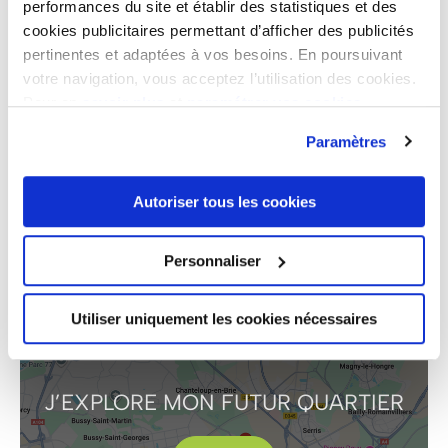
performances du site et établir des statistiques et des
Gare TVG Val d’Europe - Chessy - Marne-la-Vallée :
5 km (5 min en voiture)
cookies publicitaires permettant d’afficher des publicités
pertinentes et adaptées à vos besoins. En poursuivant
Aéroport de Paris-Charles de Gaulle par l’A104 : 30
votre navigation, vous acceptez l’utilisation des cookies.
km (33 min en voiture)
Pour en
savoir plus
et
paramétrer vos cookies
Paris par l’A4 : 33 km (55 min en voiture)
Paramètres
Bus direction gare RER A Val d’Europe : • 2220 et
2228 • bus de soirée
RER A : Val d’Europe > Châtelet-les Halles (38 min)
Autoriser tous les cookies
Personnaliser
Utiliser uniquement les cookies nécessaires
J’EXPLORE
MON FUTUR QUARTIER