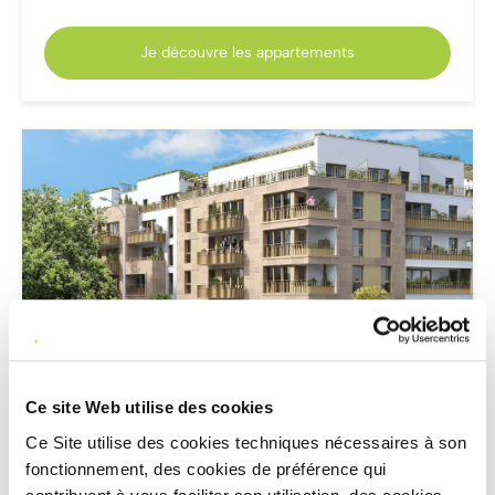
Je découvre les appartements
LIVRÉ
SQUARE 160
Ce site Web utilise des cookies
AUBERVILLIERS
(93)
Ce Site utilise des cookies techniques nécessaires à son
Appartements du 4 pièces au 5 pièces
fonctionnement, des cookies de préférence qui
TVA 5,5%
À partir de
395 085 €