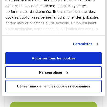
contribuent à vous faciliter son utilisation, des cookies
d’analyses statistiques permettant d’analyser les
performances du site et établir des statistiques et des
Je découvre les appartements
cookies publicitaires permettant d’afficher des publicités
pertinentes et adaptées à vos besoins. En poursuivant
votre navigation, vous acceptez l’utilisation des cookies.
Pour en
savoir plus
et
paramétrer vos cookies
Paramètres
Autoriser tous les cookies
Personnaliser
LIVRÉ
Utiliser uniquement les cookies nécessaires
LES TERRASSES DE LA VARENNE
SAINT-MAUR-DES-FOSSÉS
(94)