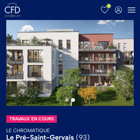
0
Menu
TRAVAUX EN COURS
D
LE CHROMATIQUE
D
Le Pré-Saint-Gervais
(93)
J