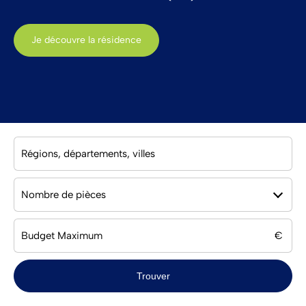
G
Je découvre la résidence
Nombre de pièces
Trouver