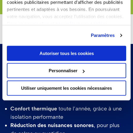
cookies publicitaires permettant d’afficher des publicités
pertinentes et adaptées à vos besoins. En poursuivant
votre navigation, vous acceptez l’utilisation des cookies.
Pour en
savoir plus
et
paramétrer vos cookies
Paramètres
Autoriser tous les cookies
CONFORT ET PERFORMANCE AU SERVICE DE
VOTRE BIEN-ÊTRE
Personnaliser
Les logements neufs CFD sont pensés pour offrir
une
qualité de vie supérieure
Utiliser uniquement les cookies nécessaires
dès le premier jour :
Confort thermique
toute l’année, grâce à une
isolation performante
Réduction des nuisances sonores
, pour plus