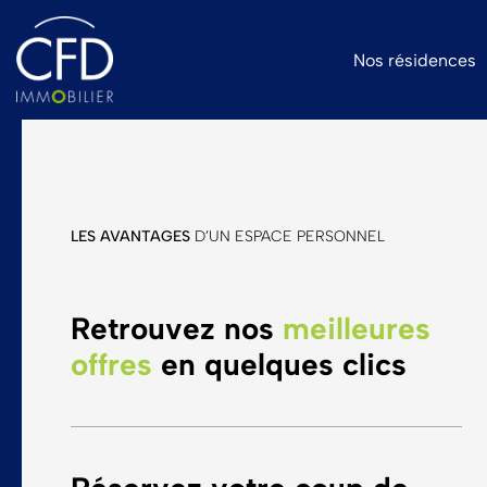
Nos résidences
Les avantages du neuf
Qui sommes-nous ?
Façonner la ville de demain
Habiter dans
LES AVANTAGES
D’UN ESPACE PERSONNEL
Retrouvez nos
meilleures
offres
en quelques clics