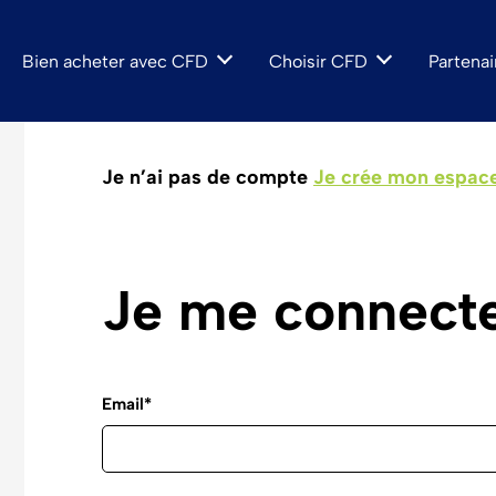
Bien acheter avec CFD
Choisir CFD
Je n’ai pas de compte
Je crée mon espac
 le neuf
Un promoteur engagé
Les dispositifs pour investi
Partenaire de vos grands pr
Je me connect
Email*